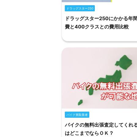
ドラッグスター250
ドラッグスター250にかかる年
費と400クラスとの費用比較
バイク買取業者
バイクの無料出張査定してくれ
はどこまでならＯＫ？