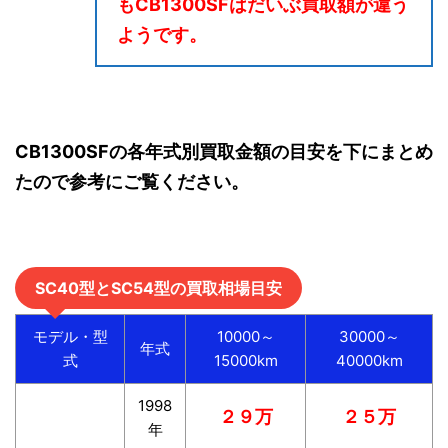
もCB1300SFはだいぶ買取額が違う
ようです。
CB1300SFの各年式別買取金額の目安を下にまとめ
たので参考にご覧ください。
SC40型とSC54型の買取相場目安
モデル・型
10000～
30000～
年式
式
15000km
40000km
1998
２９万
２５万
年