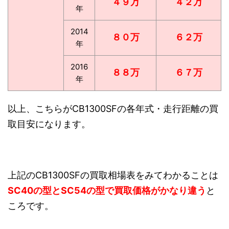
４９万
４２万
年
2014
８０万
６２万
年
2016
８８万
６７万
年
以上、こちらがCB1300SFの各年式・走行距離の買
取目安になります。
上記のCB1300SFの買取相場表をみてわかることは
SC40の型とSC54の型で買取価格がかなり違う
と
ころです。